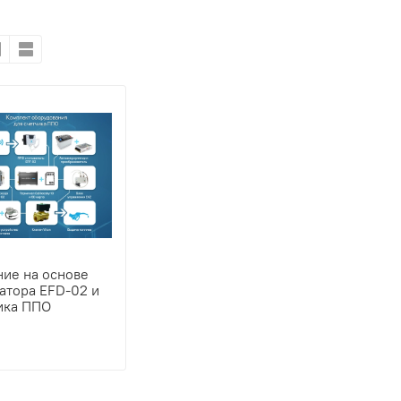
ие на основе
атора EFD-02 и
ика ППО