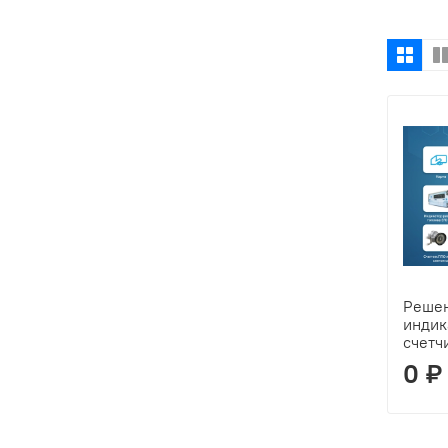
Решен
индик
счетч
0 ₽