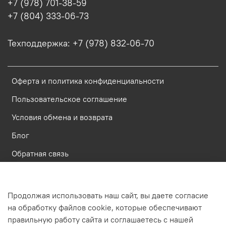
+7 (978) 701-38-59
+7 (804) 333-06-73
Техподдержка: +7 (978) 832-06-70
Оферта и политика конфиденциальности
Пользовательское соглашение
Условия обмена и возврата
Блог
Обратная связь
Россия, Республика Крым, Симферополь, ул. Имени газеты
Продолжая использовать наш сайт, вы даете согласие
Крымская Правда, д.6, пом. 23
на обработку файлов cookie, которые обеспечивают
правильную работу сайта и соглашаетесь с нашей