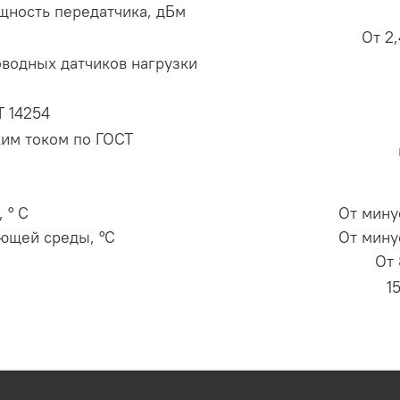
щность передатчика, дБм
От 2
водных датчиков нагрузки
Т 14254
ким током по ГОСТ
 ° С
От мину
ющей среды, °С
От мину
От 
1