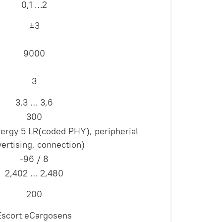
0,1 …2
±3
9000
3
3,3 … 3,6
300
ergy 5 LR(coded PHY), peripherial
ertising, connection)
-96 / 8
2,402 … 2,480
200
Escort eCargosens