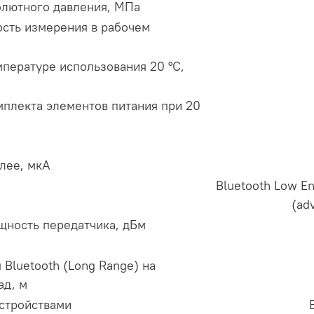
олютного давления, МПа
сть измерения в рабочем
мпературе использования 20 °С,
мплекта элементов питания при 20
лее, мкА
Bluetooth Low En
(adv
щность передатчика, дБм
Bluetooth (Long Range) на
ад, м
стройствами