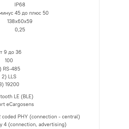
IP68
минус 45 до плюс 50
138х60х59
0,25
т 9 до 36
100
1) RS-485
2) LLS
3) 19200
etooth LE (BLE)
ort eCargosens
 coded PHY (connection - central)
 4 (connection, advertising)