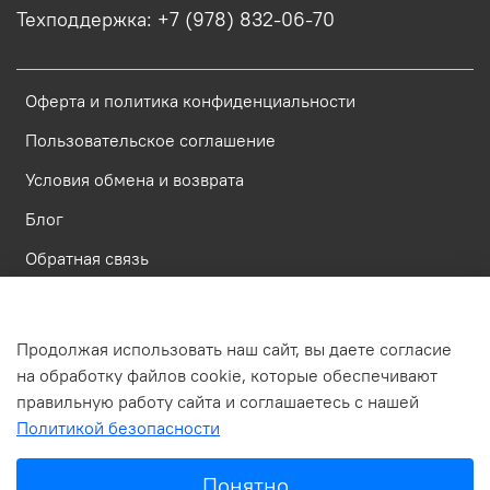
Техподдержка: +7 (978) 832-06-70
Оферта и политика конфиденциальности
Пользовательское соглашение
Условия обмена и возврата
Блог
Обратная связь
Россия, Республика Крым, Симферополь, ул. Имени газеты
Продолжая использовать наш сайт, вы даете согласие
Крымская Правда, д.6, пом. 23
на обработку файлов cookie, которые обеспечивают
правильную работу сайта и соглашаетесь с нашей
Политикой безопасности
В корзину
Понятно