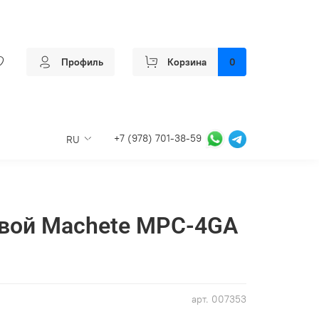
Профиль
Корзина
0
+7 (978) 701-38-59
RU
овой Machete MPC-4GA
арт.
007353