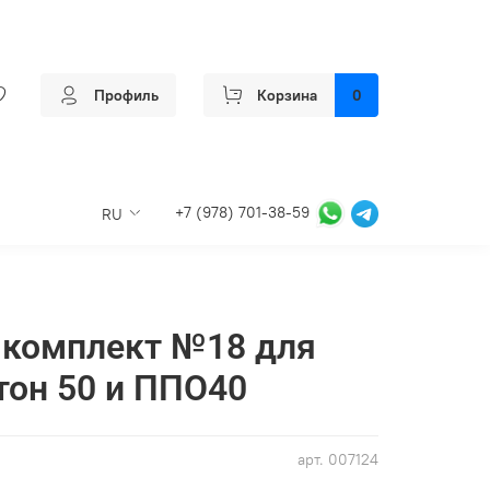
Профиль
Корзина
0
+7 (978) 701-38-59
RU
комплект №18 для
тон 50 и ППО40
арт.
007124