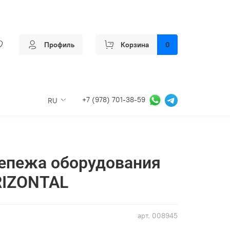
Профиль
Корзина
0
+7 (978) 701-38-59
RU
епежа оборудования
RIZONTAL
арт.
008945