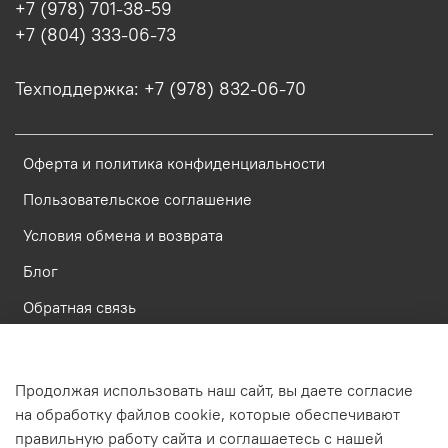
+7 (978) 701-38-59
+7 (804) 333-06-73
Техподдержка: +7 (978) 832-06-70
Оферта и политика конфиденциальности
Пользовательское соглашение
Условия обмена и возврата
Блог
Обратная связь
Россия, Республика Крым, Симферополь, ул. Имени газеты
Продолжая использовать наш сайт, вы даете согласие
Крымская Правда, д.6, пом. 23
на обработку файлов cookie, которые обеспечивают
правильную работу сайта и соглашаетесь с нашей