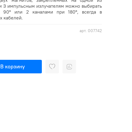
двух магнитов, закрепленных на одной из
им 3 импульсным излучателям можно выбирать
 90º или 2 каналами при 180º, всегда в
х кабелей.
арт.
007742
В корзину