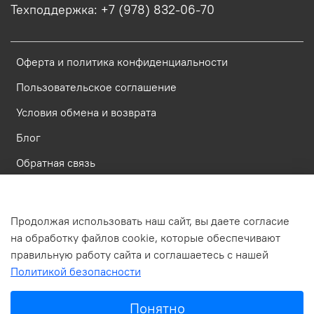
Техподдержка: +7 (978) 832-06-70
Оферта и политика конфиденциальности
Пользовательское соглашение
Условия обмена и возврата
Блог
Обратная связь
Россия, Республика Крым, Симферополь, ул. Имени газеты
Продолжая использовать наш сайт, вы даете согласие
Крымская Правда, д.6, пом. 23
на обработку файлов cookie, которые обеспечивают
правильную работу сайта и соглашаетесь с нашей
Политикой безопасности
В корзину
Понятно