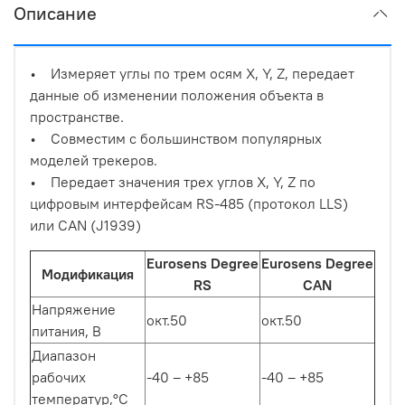
Описание
• Измеряет углы по трем осям X, Y, Z, передает
данные об изменении положения объекта в
пространстве.
• Совместим с большинством популярных
моделей трекеров.
• Передает значения трех углов X, Y, Z по
цифровым интерфейсам RS-485 (протокол LLS)
или CAN (J1939)
Eurosens Degree
Eurosens Degree
Модификация
RS
CAN
Напряжение
окт.50
окт.50
питания, В
Диапазон
рабочих
-40 – +85
-40 – +85
температур,°C