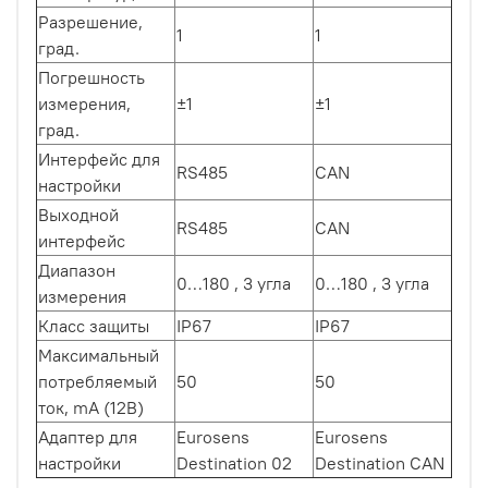
Разрешение,
1
1
град.
Погрешность
измерения,
±1
±1
град.
Интерфейс для
RS485
CAN
настройки
Выходной
RS485
CAN
интерфейс
Диапазон
0…180 , 3 угла
0…180 , 3 угла
измерения
Класс защиты
IP67
IP67
Максимальный
потребляемый
50
50
ток, mA (12В)
Адаптер для
Eurosens
Eurosens
настройки
Destination 02
Destination CAN