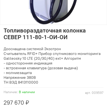
Топливораздаточная колонка
СЕВЕР 111-80-1-ОИ-ОИ
Дооснащена системой Экзотрон
Считыватель RFID+ Прибор спутникового мониторинга
Galileosky 10 LTE (2G/3G/4G) ext+ Алгоритм
- односторонняя индикация
- встроенная клавиатура (дозовая выдача)
- молниезащита
Напряжение 380В
ТН ВЭД 8413110000
Наличие:
В наличии
арт.
009597
297 670 ₽