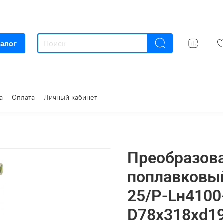
талог
а
Оплата
Личный кабинет
Преобразов
поплавковы
25/Р-Lн410
D78x318xd19