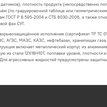
датчиков), плотность продукта (непосредственно поп
ъём (по градуировочной таблице или геометрическим
ам ГОСТ Р 8.595-2004 и СТБ 8030-2006, а также отн
вой фаз СУГ.
зрывозащищённое исполнение (сертификат ТР ТС 012/
АЗС, АГЗС, МАЗС, КАЗС, нефтебазах, хранилищах газа
трукция включает металлический корпус из алюминиев
ю из стали 12Х18Н10Т, поплавки уровня, плотности и
Для агрессивных жидкостей предусмотрены защитны