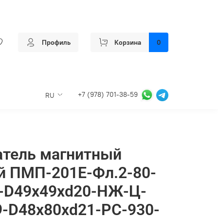
Профиль
Корзина
0
+7 (978) 701-38-59
RU
атель магнитный
й ПМП-201Е-Фл.2-80-
0-D49x49xd20-НЖ-Ц-
-D48x80xd21-РС-930-