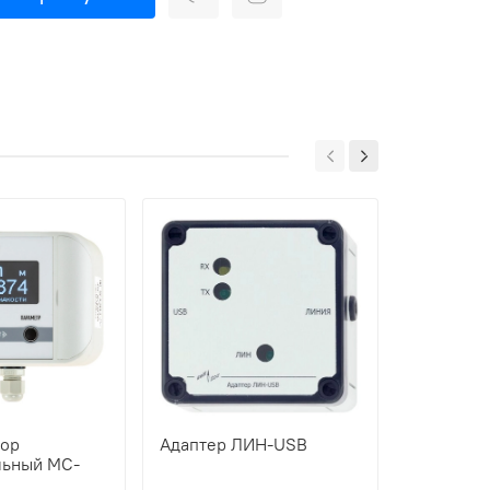
тор
Адаптер ЛИН-USB
Адаптер 
льный МС-
RS485/23