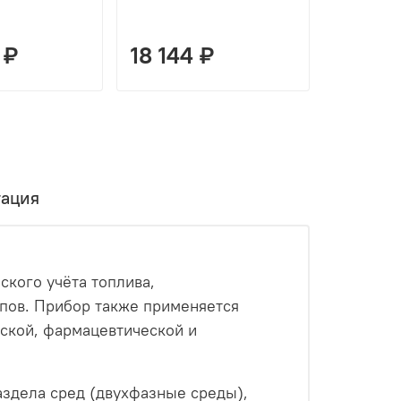
 ₽
18 144 ₽
16 416
ация
кого учёта топлива,
ипов. Прибор также применяется
еской, фармацевтической и
здела сред (двухфазные среды),