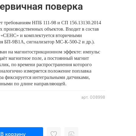
первичная поверка
т требованиям НПБ 111‑98 и СП 156.13130.2014
х производственных объектов. Входит в состав
 «СЕНС» и комплектуется вторичными
я БП‑9В1А, сигнализатор МС‑К‑500‑2 и др.).
ван на магнитострикционном эффекте: импульс
здаёт магнитное поле, а постоянный магнит
клик, по времени распространения которого
Аналогично измеряется положение поплавка
ура фиксируется интегральными датчиками,
нными по длине направляющей.
арт.
008998
В корзину