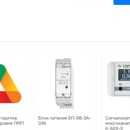
лгоритма
Блок питания БП-9В-3А-
Сигнализа
уровня ПМП
DIN
многокана
К-500-3