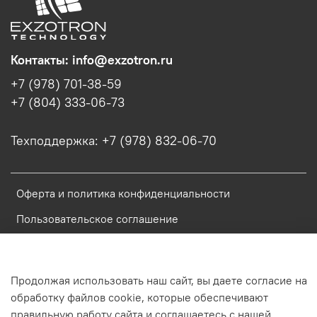
Контакты: info@exzotron.ru
+7 (978) 701-38-59
+7 (804) 333-06-73
Техподдержка: +7 (978) 832-06-70
Оферта и политика конфиденциальности
Пользовательское соглашение
Условия обмена и возврата
Блог
Продолжая использовать наш сайт, вы даете согласие на
Обратная связь
обработку файлов cookie, которые обеспечивают
правильную работу сайта и соглашаетесь с нашей