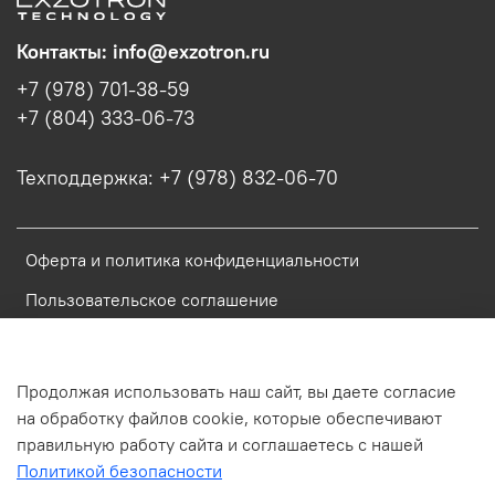
Контакты: info@exzotron.ru
+7 (978) 701-38-59
+7 (804) 333-06-73
Техподдержка: +7 (978) 832-06-70
Оферта и политика конфиденциальности
Пользовательское соглашение
Условия обмена и возврата
Блог
Продолжая использовать наш сайт, вы даете согласие
на обработку файлов cookie, которые обеспечивают
Обратная связь
правильную работу сайта и соглашаетесь с нашей
Политикой безопасности
Россия, Республика Крым, Симферополь, ул. Имени газеты