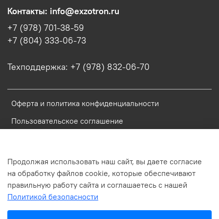
Контакты: info@exzotron.ru
+7 (978) 701-38-59
+7 (804) 333-06-73
Техподдержка: +7 (978) 832-06-70
Оферта и политика конфиденциальности
Пользовательское соглашение
Условия обмена и возврата
Блог
Продолжая использовать наш сайт, вы даете согласие
на обработку файлов cookie, которые обеспечивают
Обратная связь
правильную работу сайта и соглашаетесь с нашей
Политикой безопасности
Россия, Республика Крым, Симферополь, ул. Имени газеты
Крымская Правда, д.6, пом. 23