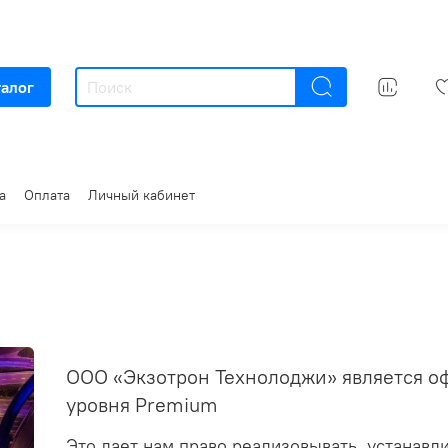
талог
а
Оплата
Личный кабинет
ООО «Экзотрон Технолоджи» является о
уровня Premium
Это дает нам право реализовывать, устанавл