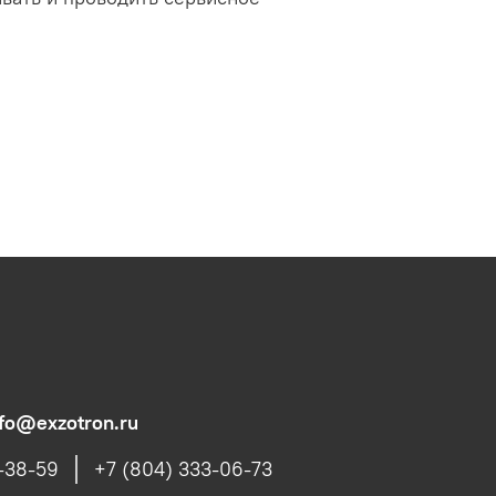
nfo@exzotron.ru
1-38-59
+7 (804) 333-06-73